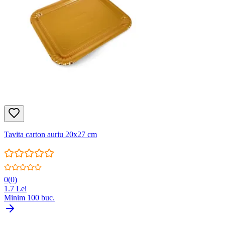
Tavita carton auriu 20x27 cm
0
(
0
)
1.7
Lei
Minim
100
buc.