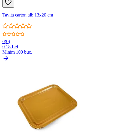
Tavita carton alb 13x20 cm
0
(
0
)
0.18
Lei
Minim
100
buc.