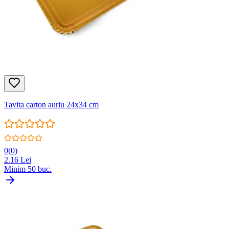
Tavita carton auriu 24x34 cm
0
(
0
)
2.16
Lei
Minim
50
buc.