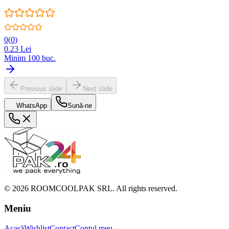
0
(
0
)
0.23
Lei
Minim
100
buc.
Previous slide
Next slide
WhatsApp
Sună-ne
©
2026
ROOMCOOLPAK SRL. All rights reserved.
Meniu
Acasă
Wishlist
Contact
Contul meu