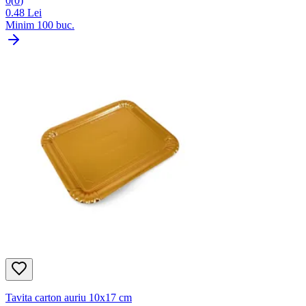
0
(
0
)
0.48
Lei
Minim
100
buc.
Tavita carton auriu 10x17 cm