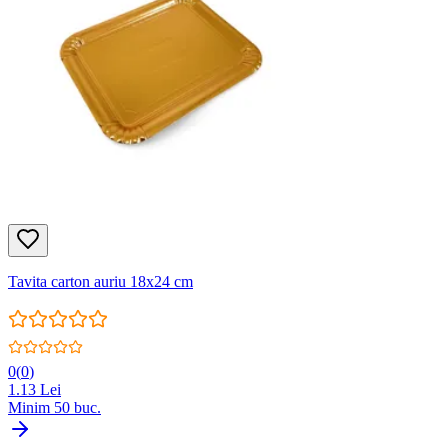
Tavita carton auriu 18x24 cm
0
(
0
)
1.13
Lei
Minim
50
buc.