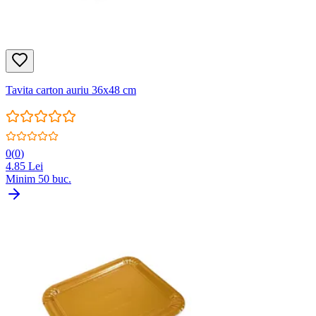
Tavita carton auriu 36x48 cm
0
(
0
)
4.85
Lei
Minim
50
buc.