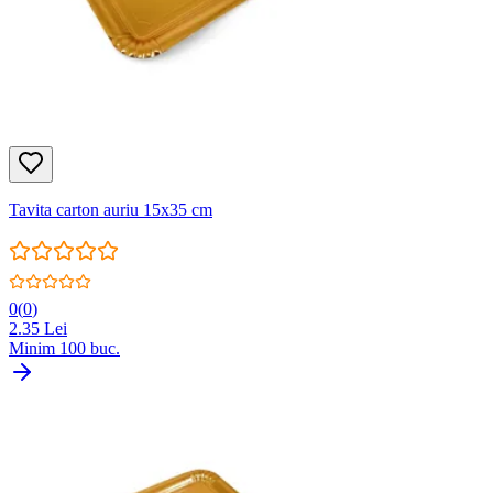
Tavita carton auriu 15x35 cm
0
(
0
)
2.35
Lei
Minim
100
buc.