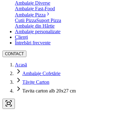
Ambalaje Diverse
Ambalaje Fast-Food
Ambalaje Pizza
Cutii Pizza
Suport Pizza
Ambalaje din Hârtie
Ambalaje personalizate
Clienți
Întrebări frecvente
CONTACT
Acasă
Ambalaje Cofetărie
Tăvițe Carton
Tavita carton alb 20x27 cm