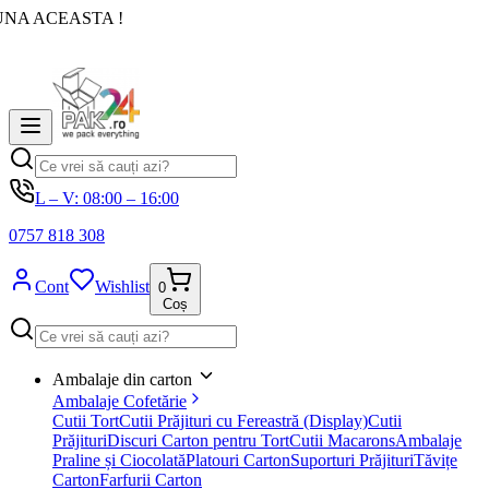
UNA ACEASTA !
L – V: 08:00 – 16:00
0757 818 308
Cont
Wishlist
0
Coș
Ambalaje din carton
Ambalaje Cofetărie
Cutii Tort
Cutii Prăjituri cu Fereastră (Display)
Cutii
Prăjituri
Discuri Carton pentru Tort
Cutii Macarons
Ambalaje
Praline și Ciocolată
Platouri Carton
Suporturi Prăjituri
Tăvițe
Carton
Farfurii Carton