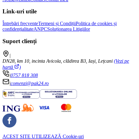
Link-uri utile
Întrebări frecvente
Termeni și Condiții
Politica de cookies și
confidențialitate
ANPC
Soluționarea Litigiilor
Suport clienți
|
DN28, km 10, incinta Avicola, clădirea B3, Iași, Lețcani
(Vezi pe
hartă
)
|
0757 818 308
|
comenzi@pak24.ro
ACEST SITE UTILIZEAZĂ
Cookie-uri