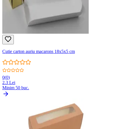
Cutie carton auriu macarons 18x5x5 cm
0
(
0
)
2.3
Lei
Minim
50
buc.