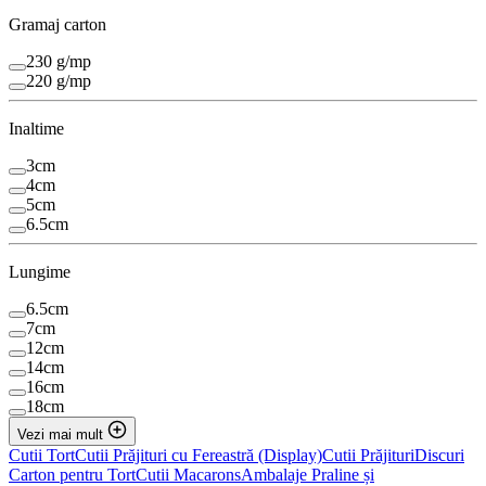
Gramaj carton
230 g/mp
220 g/mp
Inaltime
3cm
4cm
5cm
6.5cm
Lungime
6.5cm
7cm
12cm
14cm
16cm
18cm
Vezi mai mult
Cutii Tort
Cutii Prăjituri cu Fereastră (Display)
Cutii Prăjituri
Discuri
Carton pentru Tort
Cutii Macarons
Ambalaje Praline și