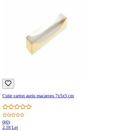
Cutie carton auriu macarons 7x5x5 cm
0
(
0
)
2.18
Lei