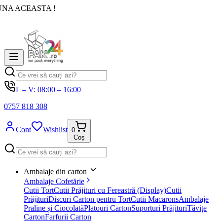
UNA ACEASTA !
L – V: 08:00 – 16:00
0757 818 308
Cont
Wishlist
0
Coș
Ambalaje din carton
Ambalaje Cofetărie
Cutii Tort
Cutii Prăjituri cu Fereastră (Display)
Cutii
Prăjituri
Discuri Carton pentru Tort
Cutii Macarons
Ambalaje
Praline și Ciocolată
Platouri Carton
Suporturi Prăjituri
Tăvițe
Carton
Farfurii Carton