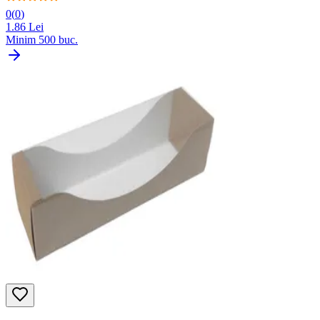
0
(
0
)
1.86
Lei
Minim
500
buc.