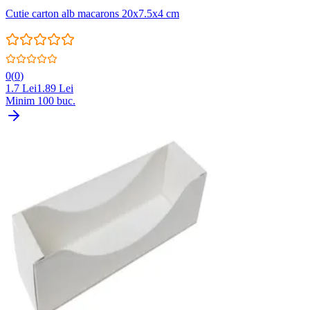
Cutie carton alb macarons 20x7.5x4 cm
0
(
0
)
1.7
Lei
1.89
Lei
Minim
100
buc.