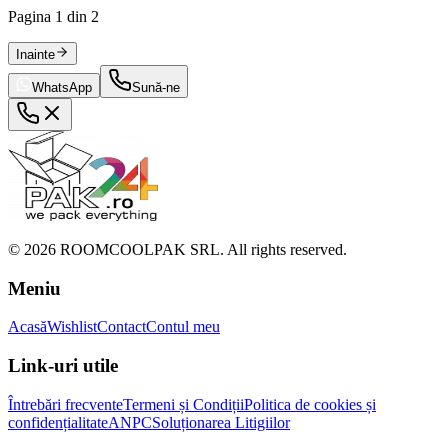
Pagina
1
din
2
Inainte
WhatsApp
Sună-ne
©
2026
ROOMCOOLPAK SRL. All rights reserved.
Meniu
Acasă
Wishlist
Contact
Contul meu
Link-uri utile
Întrebări frecvente
Termeni și Condiții
Politica de cookies și
confidențialitate
ANPC
Soluționarea Litigiilor