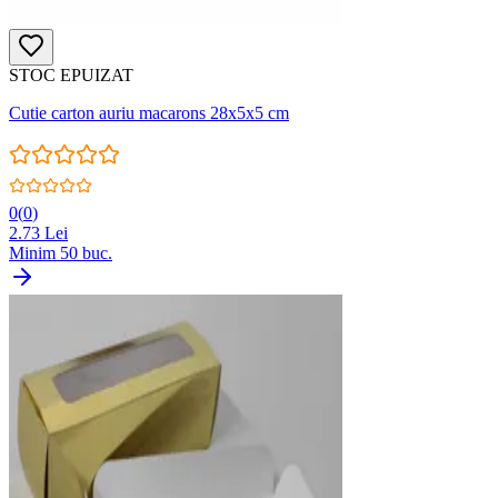
STOC EPUIZAT
Cutie carton auriu macarons 28x5x5 cm
0
(
0
)
2.73
Lei
Minim
50
buc.