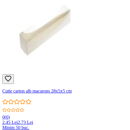
Cutie carton alb macarons 28x5x5 cm
0
(
0
)
2.45
Lei
2.73
Lei
Minim
50
buc.