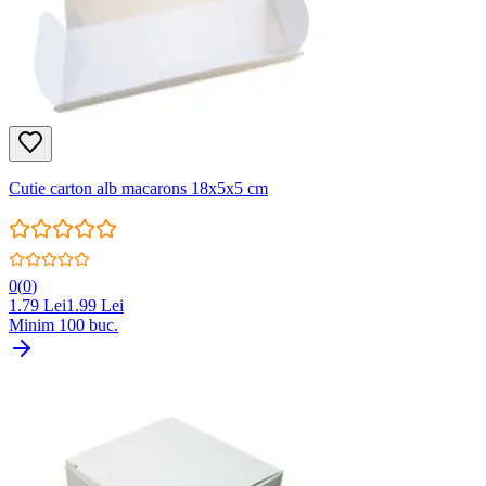
Cutie carton alb macarons 18x5x5 cm
0
(
0
)
1.79
Lei
1.99
Lei
Minim
100
buc.