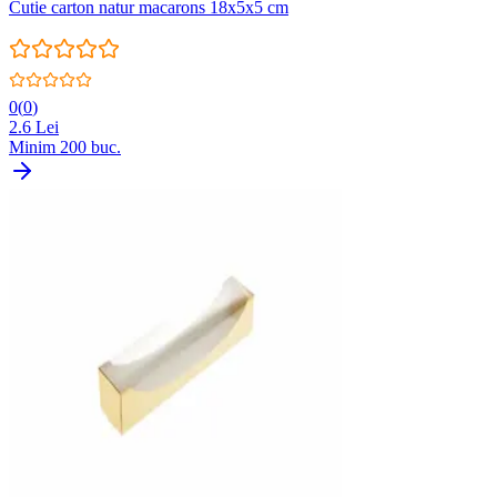
Cutie carton natur macarons 18x5x5 cm
0
(
0
)
2.6
Lei
Minim
200
buc.