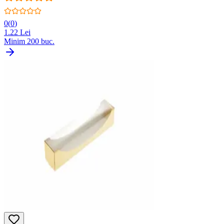
0
(
0
)
1.22
Lei
Minim
200
buc.