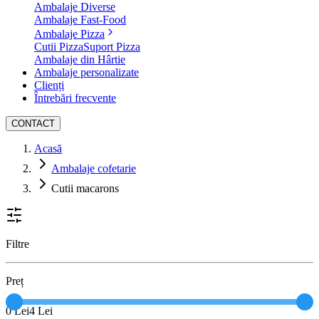
Ambalaje Diverse
Ambalaje Fast-Food
Ambalaje Pizza
Cutii Pizza
Suport Pizza
Ambalaje din Hârtie
Ambalaje personalizate
Clienți
Întrebări frecvente
CONTACT
Acasă
Ambalaje cofetarie
Cutii macarons
Filtre
Preț
0
Lei
4
Lei