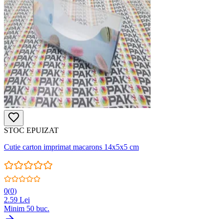
STOC EPUIZAT
Cutie carton imprimat macarons 14x5x5 cm
0
(
0
)
2.59
Lei
Minim
50
buc.