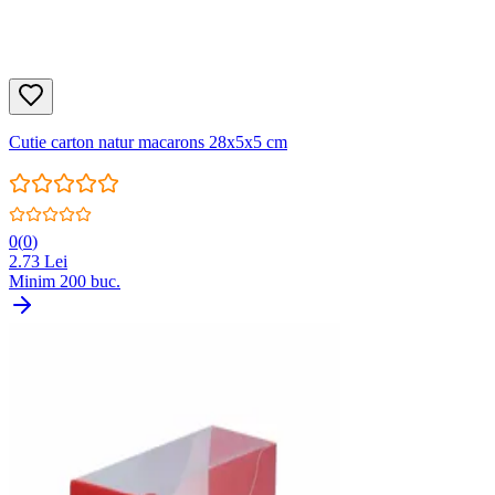
Cutie carton natur macarons 28x5x5 cm
0
(
0
)
2.73
Lei
Minim
200
buc.