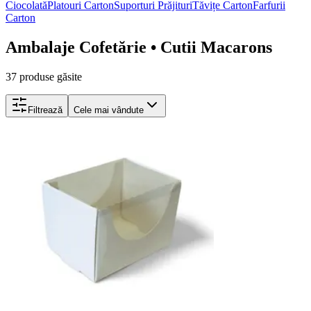
Ciocolată
Platouri Carton
Suporturi Prăjituri
Tăvițe Carton
Farfurii
Carton
Ambalaje Cofetărie
• Cutii Macarons
37 produse găsite
Filtrează
Cele mai vândute