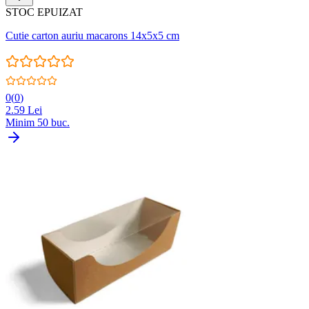
STOC EPUIZAT
Cutie carton auriu macarons 14x5x5 cm
0
(
0
)
2.59
Lei
Minim
50
buc.