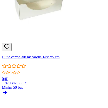
Cutie carton alb macarons 14x5x5 cm
0
(
0
)
1.87
Lei
2.08
Lei
Minim
50
buc.