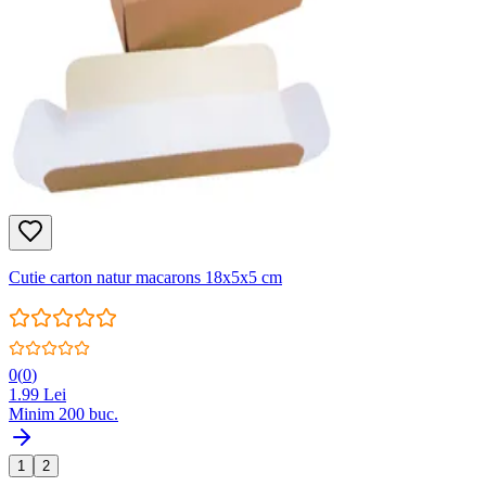
Cutie carton natur macarons 18x5x5 cm
0
(
0
)
1.99
Lei
Minim
200
buc.
1
2