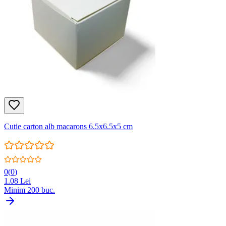
Cutie carton alb macarons 6.5x6.5x5 cm
0
(
0
)
1.08
Lei
Minim
200
buc.