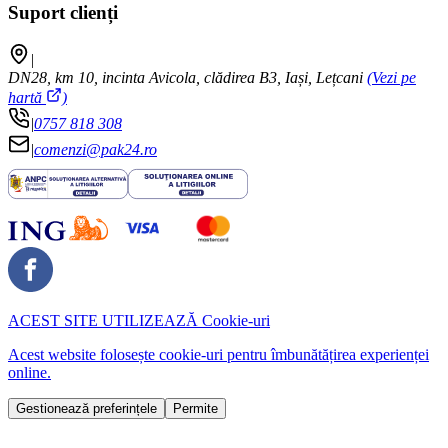
Suport clienți
|
DN28, km 10, incinta Avicola, clădirea B3, Iași, Lețcani
(Vezi pe
hartă
)
|
0757 818 308
|
comenzi@pak24.ro
ACEST SITE UTILIZEAZĂ
Cookie-uri
Acest website folosește cookie-uri pentru îmbunătățirea experienței
online.
Gestionează preferințele
Permite