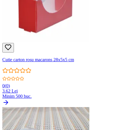
Cutie carton rosu macarons 28x5x5 cm
0
(
0
)
3.62
Lei
Minim
500
buc.