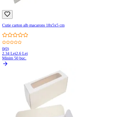
Cutie carton alb macarons 18x5x5 cm
0
(
0
)
2.34
Lei
2.6
Lei
Minim
50
buc.