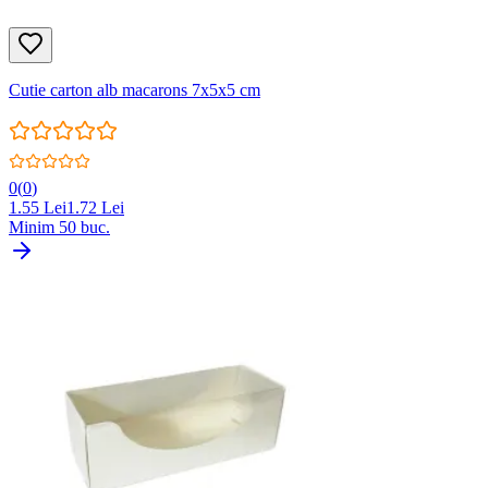
Cutie carton alb macarons 7x5x5 cm
0
(
0
)
1.55
Lei
1.72
Lei
Minim
50
buc.