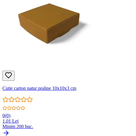
Cutie carton natur praline 10x10x3 cm
0
(
0
)
1.01
Lei
Minim
200
buc.