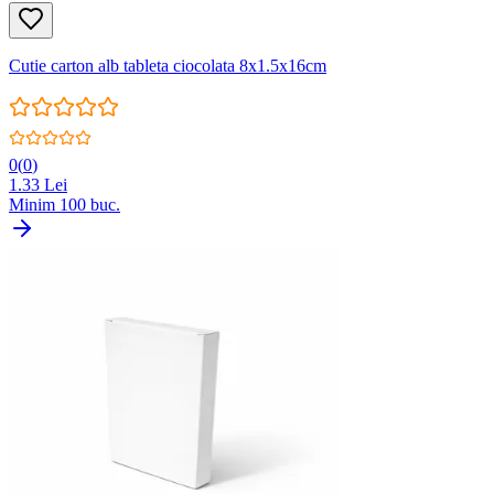
Cutie carton alb tableta ciocolata 8x1.5x16cm
0
(
0
)
1.33
Lei
Minim
100
buc.