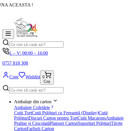
UNA ACEASTA !
L – V: 08:00 – 16:00
0757 818 308
Cont
Wishlist
0
Coș
Ambalaje din carton
Ambalaje Cofetărie
Cutii Tort
Cutii Prăjituri cu Fereastră (Display)
Cutii
Prăjituri
Discuri Carton pentru Tort
Cutii Macarons
Ambalaje
Praline și Ciocolată
Platouri Carton
Suporturi Prăjituri
Tăvițe
Carton
Farfurii Carton