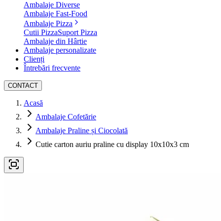
Ambalaje Diverse
Ambalaje Fast-Food
Ambalaje Pizza
Cutii Pizza
Suport Pizza
Ambalaje din Hârtie
Ambalaje personalizate
Clienți
Întrebări frecvente
CONTACT
Acasă
Ambalaje Cofetărie
Ambalaje Praline și Ciocolată
Cutie carton auriu praline cu display 10x10x3 cm