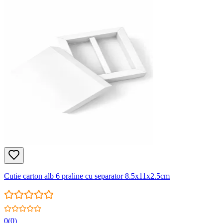
Cutie carton alb 6 praline cu separator 8.5x11x2.5cm
0
(
0
)