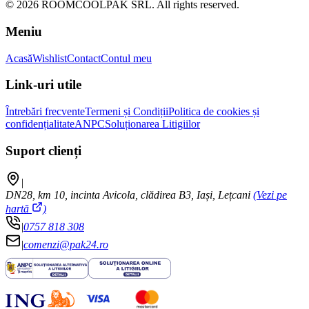
©
2026
ROOMCOOLPAK SRL. All rights reserved.
Meniu
Acasă
Wishlist
Contact
Contul meu
Link-uri utile
Întrebări frecvente
Termeni și Condiții
Politica de cookies și
confidențialitate
ANPC
Soluționarea Litigiilor
Suport clienți
|
DN28, km 10, incinta Avicola, clădirea B3, Iași, Lețcani
(Vezi pe
hartă
)
|
0757 818 308
|
comenzi@pak24.ro