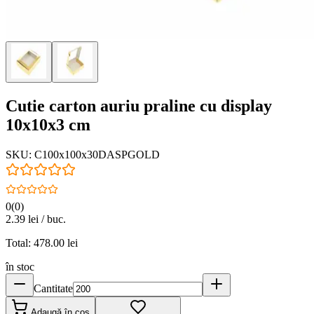
Cutie carton auriu praline cu display
10x10x3 cm
SKU:
C100x100x30DASPGOLD
0
(
0
)
2.39
lei / buc.
Total:
478.00
lei
în stoc
Cantitate
Adaugă în coș