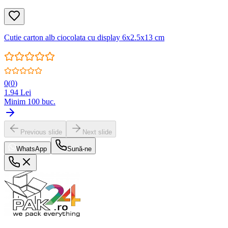
Cutie carton alb ciocolata cu display 6x2.5x13 cm
0
(
0
)
1.94
Lei
Minim
100
buc.
Previous slide
Next slide
WhatsApp
Sună-ne