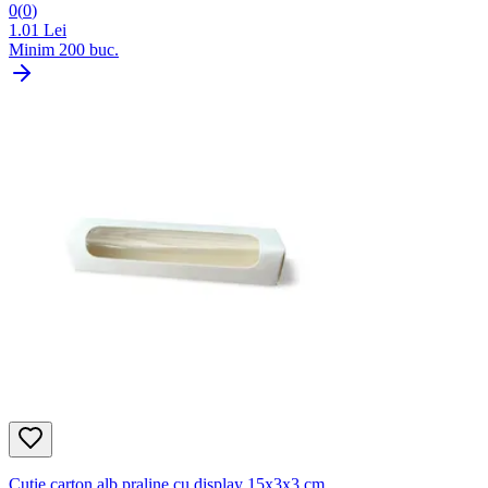
0
(
0
)
1.01
Lei
Minim
200
buc.
Cutie carton alb praline cu display 15x3x3 cm