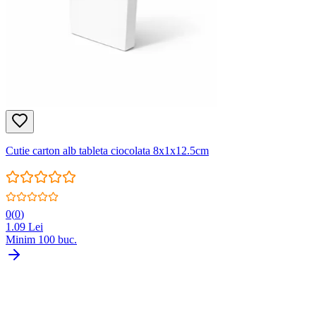
Cutie carton alb tableta ciocolata 8x1x12.5cm
0
(
0
)
1.09
Lei
Minim
100
buc.