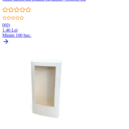
0
(
0
)
1.46
Lei
Minim
100
buc.