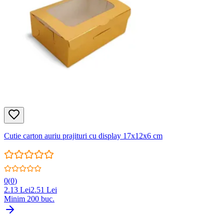
Cutie carton auriu prajituri cu display 17x12x6 cm
0
(
0
)
2.13
Lei
2.51
Lei
Minim
200
buc.