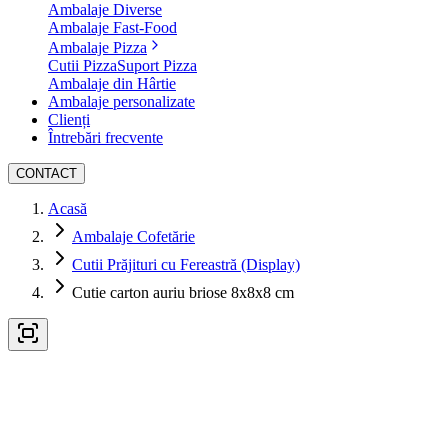
Ambalaje Diverse
Ambalaje Fast-Food
Ambalaje Pizza
Cutii Pizza
Suport Pizza
Ambalaje din Hârtie
Ambalaje personalizate
Clienți
Întrebări frecvente
CONTACT
Acasă
Ambalaje Cofetărie
Cutii Prăjituri cu Fereastră (Display)
Cutie carton auriu briose 8x8x8 cm