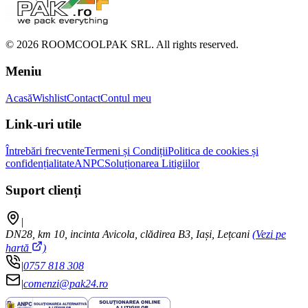
©
2026
ROOMCOOLPAK SRL. All rights reserved.
Meniu
Acasă
Wishlist
Contact
Contul meu
Link-uri utile
Întrebări frecvente
Termeni și Condiții
Politica de cookies și
confidențialitate
ANPC
Soluționarea Litigiilor
Suport clienți
|
DN28, km 10, incinta Avicola, clădirea B3, Iași, Lețcani
(Vezi pe
hartă
)
|
0757 818 308
|
comenzi@pak24.ro