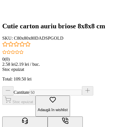
Cutie carton auriu briose 8x8x8 cm
SKU:
C80x80x80DADSPGOLD
0
(
0
)
2.58
lei
2.19
lei / buc.
Stoc epuizat
Total:
109.50
lei
Cantitate
Stoc epuizat
Adaugă în wishlist