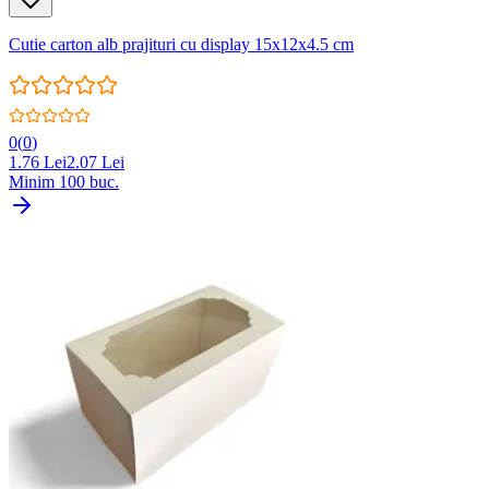
Cutie carton alb prajituri cu display 15x12x4.5 cm
0
(
0
)
1.76
Lei
2.07
Lei
Minim
100
buc.