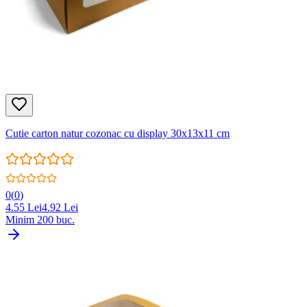
Cutie carton natur cozonac cu display 30x13x11 cm
0
(
0
)
4.55
Lei
4.92
Lei
Minim
200
buc.