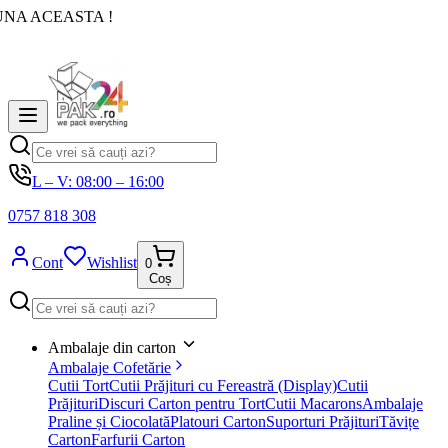
UNA ACEASTA !
L – V: 08:00 – 16:00
0757 818 308
Cont
Wishlist
0
Coș
Ambalaje din carton
Ambalaje Cofetărie
Cutii Tort
Cutii Prăjituri cu Fereastră (Display)
Cutii
Prăjituri
Discuri Carton pentru Tort
Cutii Macarons
Ambalaje
Praline și Ciocolată
Platouri Carton
Suporturi Prăjituri
Tăvițe
Carton
Farfurii Carton