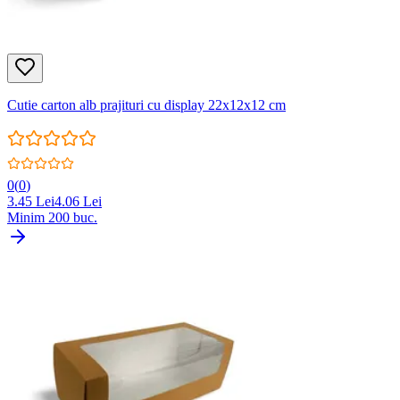
Cutie carton alb prajituri cu display 22x12x12 cm
0
(
0
)
3.45
Lei
4.06
Lei
Minim
200
buc.