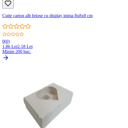
Cutie carton alb briose cu display inima 8x8x8 cm
0
(
0
)
1.86
Lei
2.18
Lei
Minim
200
buc.