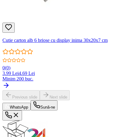
Cutie carton alb 6 briose cu display inima 30x20x7 cm
0
(
0
)
3.99
Lei
4.69
Lei
Minim
200
buc.
Previous slide
Next slide
WhatsApp
Sună-ne